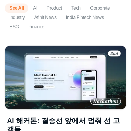
See All
AI
Product
Tech
Corporate
Industry
Afinit News
India Fintech News
ESG
Finance
AI 해커톤: 결승선 앞에서 멈춰 선 고
객들