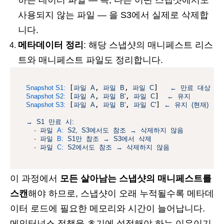
사용되지 않는 파일 — 을 S3에서 실제로 삭제합
니다.
메타데이터 정리
: 해당 스냅샷의 매니페스트 리스
트와 매니페스트 파일도 정리합니다.
Snapshot S1:
 [
파일
A
, 
파일
B
, 
파일
C
]   
←
만료
대상
Snapshot S2:
 [
파일
A
, 
파일
B'
, 
파일
C
]  
←
유지
Snapshot S3:
 [
파일
A
, 
파일
B'
, 
파일
C'
] 
←
유지
(현재)
→
S1
만료
시:
-
파일
A:
S2,
S3에서도
참조
→
삭제하지
않음
-
파일
B:
S1만
참조
→
S3에서
삭제
-
파일
C:
S2에서도
참조
→
삭제하지
않음
이 과정에서
모든 살아남는 스냅샷의 매니페스트를
스캔
해야 하므로, 스냅샷이 오래 누적될수록 메타데
이터 로드에 필요한 메모리와 시간이 늘어납니다.
메인터넌스 정책을 초기에 설정해야 하는 이유이기