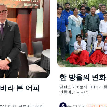
한 방울의 변
바라 본 어피
밸런스히어로와 TERI가 
만들어낸 이야기
Apr 29, 2025
ESG
Corp
 포용 혁신, 글로벌 차원의