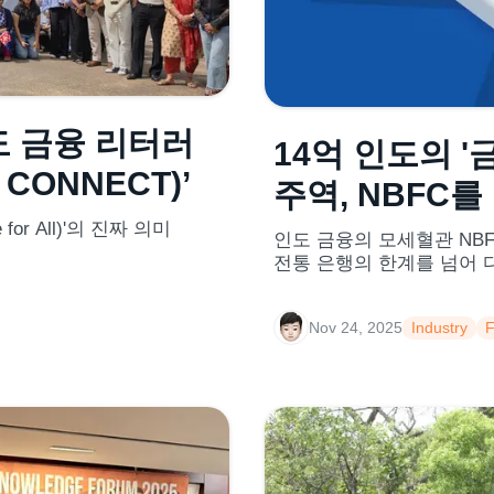
도 금융 리터러
14억 인도의 '
CONNECT)’
주역, NBFC
or All)'의 진짜 의미
인도 금융의 모세혈관 NBF
전통 은행의 한계를 넘어 
금융 회사(NBFC)
Nov 24, 2025
Industry
F